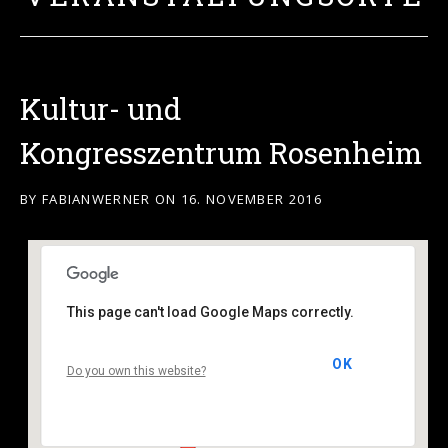
Kultur- und
Kongresszentrum Rosenheim
BY
FABIANWERNER
ON
16. NOVEMBER 2016
This page can't load Google Maps correctly.
Kultur- und Kongresszentrum Rosenheim
OK
Do you own this website?
Kufsteiner Straße 4 - Rosenheim
Veranstaltungen