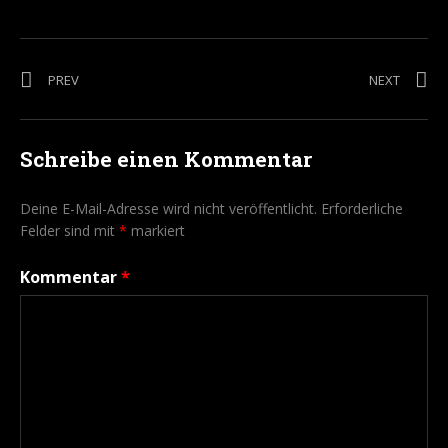
Beitragsnavigation
POST: STADTHALLE
POST: 
PREV
NEXT
Schreibe einen Kommentar
Deine E-Mail-Adresse wird nicht veröffentlicht.
Erforderliche
Felder sind mit
*
markiert
Kommentar
*