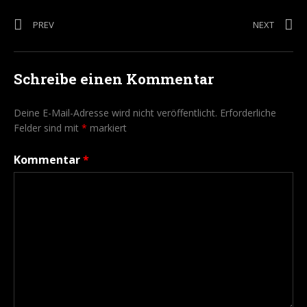
Beitragsnavigation
POST: KULTURHAUS SALZWEDEL
POST: 
PREV
NEXT
Schreibe einen Kommentar
Deine E-Mail-Adresse wird nicht veröffentlicht.
Erforderliche
Felder sind mit
*
markiert
Kommentar
*