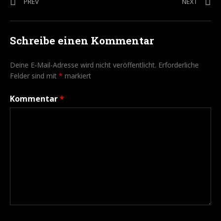
Beitragsnavigation
POST: WHITNEY – THE „ONE MOMENT IN TIME“ TRIBUTE CONC
POST: W
PREV
NEXT
Schreibe einen Kommentar
Deine E-Mail-Adresse wird nicht veröffentlicht.
Erforderliche
Felder sind mit
*
markiert
Kommentar
*