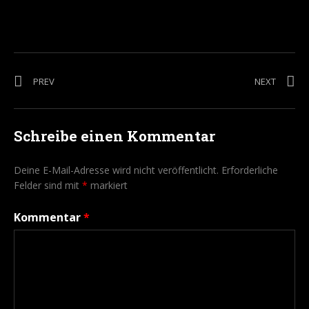
Beitragsnavigation
POST: BLUM – HAFENGEBURTSTAG HAMBURG
POST: C
PREV
NEXT
Schreibe einen Kommentar
Deine E-Mail-Adresse wird nicht veröffentlicht.
Erforderliche
Felder sind mit
*
markiert
Kommentar
*