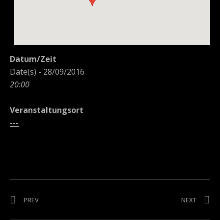
Datum/Zeit
Date(s) - 28/09/2016
20:00
Veranstaltungsort
---
Beitragsnavigation
POST: LIVESTYLE – GESCHLOSSENE VERANSTALTUNG
POST: 
PREV
NEXT